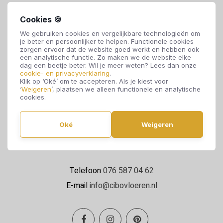
Cookies 🍪
We gebruiken cookies en vergelijkbare technologieën om
je beter en persoonlijker te helpen. Functionele cookies
zorgen ervoor dat de website goed werkt en hebben ook
een analytische functie. Zo maken we de website elke
dag een beetje beter. Wil je meer weten? Lees dan onze
cookie- en privacyverklaring
.
Cibo Vloeren
Klik op ‘Oké’ om te accepteren. Als je kiest voor
‘
Weigeren
’, plaatsen we alleen functionele en analytische
Van de Reijtstraat 5
cookies.
4814 NE Breda
Oké
Weigeren
Maandag t/m zaterdag 09:00 - 17:00
Telefoon
076 587 04 62
E-mail
info@cibovloeren.nl