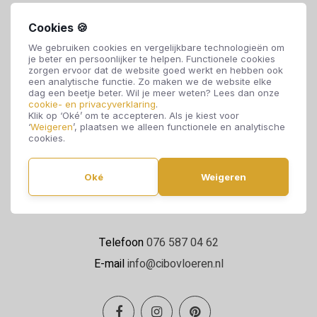
Cookies 🍪
We gebruiken cookies en vergelijkbare technologieën om
je beter en persoonlijker te helpen. Functionele cookies
zorgen ervoor dat de website goed werkt en hebben ook
een analytische functie. Zo maken we de website elke
dag een beetje beter. Wil je meer weten? Lees dan onze
cookie- en privacyverklaring
.
Cibo Vloeren
Klik op ‘Oké’ om te accepteren. Als je kiest voor
‘
Weigeren
’, plaatsen we alleen functionele en analytische
Van de Reijtstraat 5
cookies.
4814 NE Breda
Oké
Weigeren
Maandag t/m zaterdag 09:00 - 17:00
Telefoon
076 587 04 62
E-mail
info@cibovloeren.nl