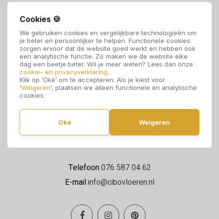
Cookies 🍪
We gebruiken cookies en vergelijkbare technologieën om
je beter en persoonlijker te helpen. Functionele cookies
zorgen ervoor dat de website goed werkt en hebben ook
een analytische functie. Zo maken we de website elke
dag een beetje beter. Wil je meer weten? Lees dan onze
cookie- en privacyverklaring
.
Cibo Vloeren
Klik op ‘Oké’ om te accepteren. Als je kiest voor
‘
Weigeren
’, plaatsen we alleen functionele en analytische
Van de Reijtstraat 5
cookies.
4814 NE Breda
Oké
Weigeren
Maandag t/m zaterdag 09:00 - 17:00
Telefoon
076 587 04 62
E-mail
info@cibovloeren.nl