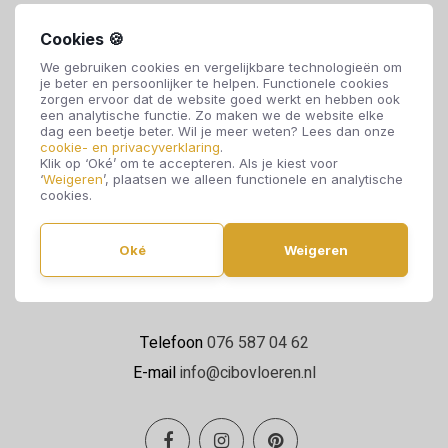
Cookies 🍪
We gebruiken cookies en vergelijkbare technologieën om
je beter en persoonlijker te helpen. Functionele cookies
zorgen ervoor dat de website goed werkt en hebben ook
een analytische functie. Zo maken we de website elke
dag een beetje beter. Wil je meer weten? Lees dan onze
cookie- en privacyverklaring
.
Cibo Vloeren
Klik op ‘Oké’ om te accepteren. Als je kiest voor
‘
Weigeren
’, plaatsen we alleen functionele en analytische
Van de Reijtstraat 5
cookies.
4814 NE Breda
Oké
Weigeren
Maandag t/m zaterdag 09:00 - 17:00
Telefoon
076 587 04 62
E-mail
info@cibovloeren.nl