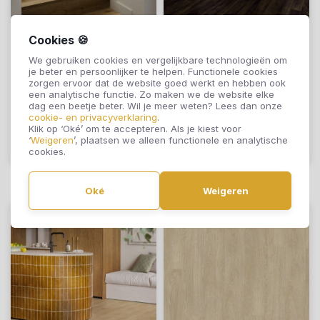
Moduleo Click
Moduleo Click
Cookies 🍪
LayRed Wistman
LayRed Country Oak
We gebruiken cookies en vergelijkbare technologieën om
je beter en persoonlijker te helpen. Functionele cookies
Oak 63840
54991
zorgen ervoor dat de website goed werkt en hebben ook
€57,95
€57,95
een analytische functie. Zo maken we de website elke
dag een beetje beter. Wil je meer weten? Lees dan onze
cookie- en privacyverklaring
.
Klik op ‘Oké’ om te accepteren. Als je kiest voor
‘
Weigeren
’, plaatsen we alleen functionele en analytische
Offerte aanvragen
Offerte aanvragen
cookies.
Oké
Weigeren