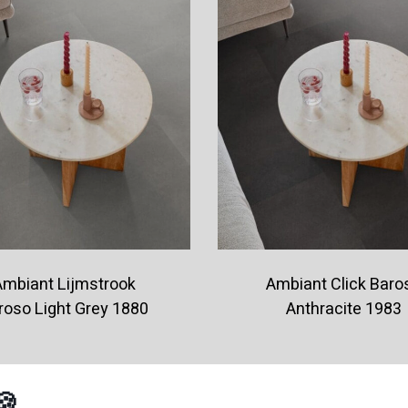
Ambiant Lijmstrook
Ambiant Click Baro
roso Light Grey 1880
Anthracite 1983
€39,95
€49,95
🍪