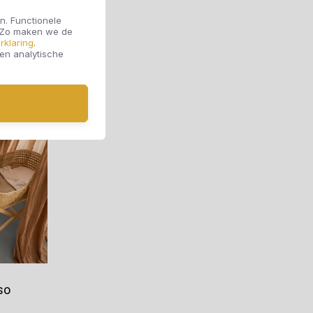
n. Functionele
. Zo maken we de
Offerte aanvragen
rklaring
.
 en analytische
so