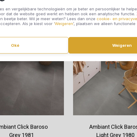
s en vergelijkbare technologieën om je beter en persoonlijker te helpe
oor dat de website goed werkt en hebben ook een analytische functie
Offerte aanvragen
Offerte aanvragen
n beetje beter. Wil je meer weten? Lees dan onze
cookie- en privacyve
ccepteren. Als je kiest voor ‘
Weigeren
’, plaatsen we alleen functionele
Oké
Weigeren
mbiant Click Baroso
Ambiant Click Baro
Grey 1981
Light Grey 1980