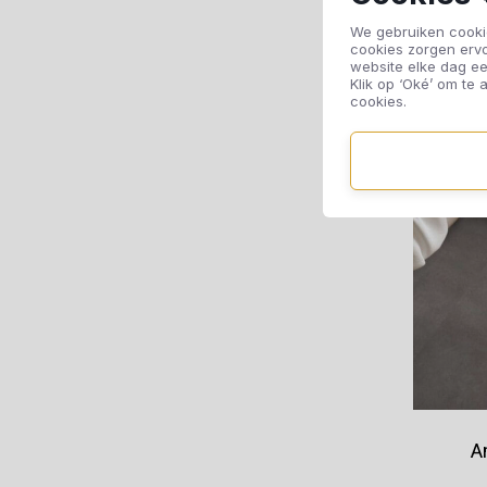
We gebruiken cookie
cookies zorgen erv
website elke dag ee
Klik op ‘Oké’ om te a
cookies.
A