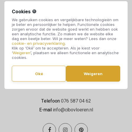
Cookies 🍪
We gebruiken cookies en vergelijkbare technologieën om
je beter en persoonlijker te helpen. Functionele cookies
zorgen ervoor dat de website goed werkt en hebben ook
een analytische functie. Zo maken we de website elke
dag een beetje beter. Wil je meer weten? Lees dan onze
cookie- en privacyverklaring
.
Cibo Vloeren
Klik op ‘Oké’ om te accepteren. Als je kiest voor
‘
Weigeren
’, plaatsen we alleen functionele en analytische
Van de Reijtstraat 5
cookies.
4814 NE Breda
Oké
Weigeren
Maandag t/m zaterdag 09:00 - 17:00
Telefoon
076 587 04 62
E-mail
info@cibovloeren.nl