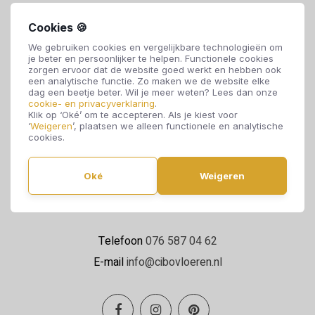
Cookies 🍪
We gebruiken cookies en vergelijkbare technologieën om
je beter en persoonlijker te helpen. Functionele cookies
zorgen ervoor dat de website goed werkt en hebben ook
een analytische functie. Zo maken we de website elke
dag een beetje beter. Wil je meer weten? Lees dan onze
cookie- en privacyverklaring
.
Cibo Vloeren
Klik op ‘Oké’ om te accepteren. Als je kiest voor
‘
Weigeren
’, plaatsen we alleen functionele en analytische
Van de Reijtstraat 5
cookies.
4814 NE Breda
Oké
Weigeren
Maandag t/m zaterdag 09:00 - 17:00
Telefoon
076 587 04 62
E-mail
info@cibovloeren.nl