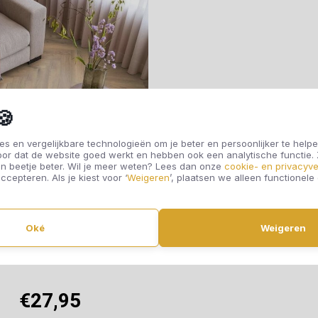
🍪
s en vergelijkbare technologieën om je beter en persoonlijker te helpe
oor dat de website goed werkt en hebben ook een analytische functie
n beetje beter. Wil je meer weten? Lees dan onze
cookie- en privacyve
ccepteren. Als je kiest voor ‘
Weigeren
’, plaatsen we alleen functionele
Ambiant Visgraat
Oké
Weigeren
rquant Eiken Natuur
3422
€27,95