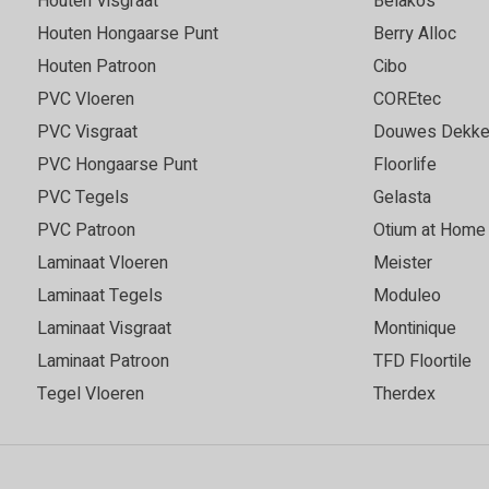
Houten Visgraat
Belakos
Houten Hongaarse Punt
Berry Alloc
Houten Patroon
Cibo
PVC Vloeren
COREtec
PVC Visgraat
Douwes Dekke
PVC Hongaarse Punt
Floorlife
PVC Tegels
Gelasta
PVC Patroon
Otium at Home
Laminaat Vloeren
Meister
Laminaat Tegels
Moduleo
Laminaat Visgraat
Montinique
Laminaat Patroon
TFD Floortile
Tegel Vloeren
Therdex