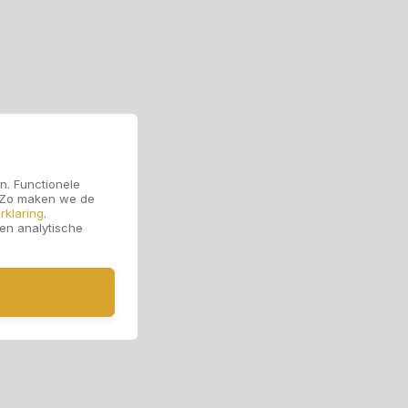
n. Functionele
. Zo maken we de
rklaring
.
 en analytische