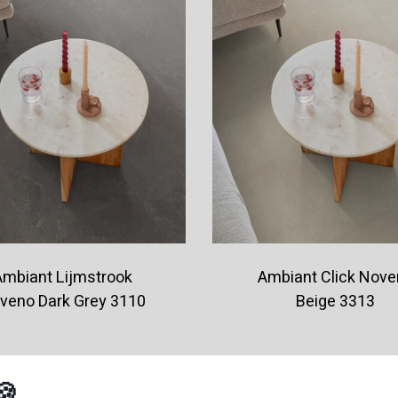
Ambiant Lijmstrook
Ambiant Click Nov
veno Dark Grey 3110
Beige 3313
€39,95
€49,95
🍪