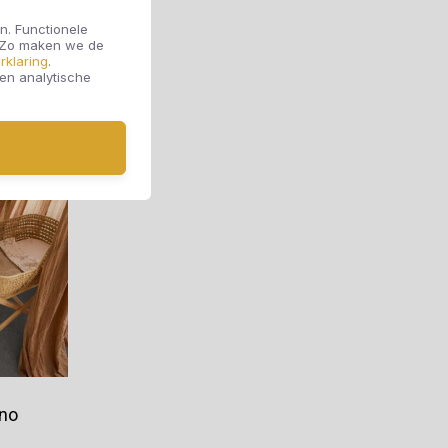
n. Functionele
. Zo maken we de
Offerte aanvragen
rklaring
.
 en analytische
eno