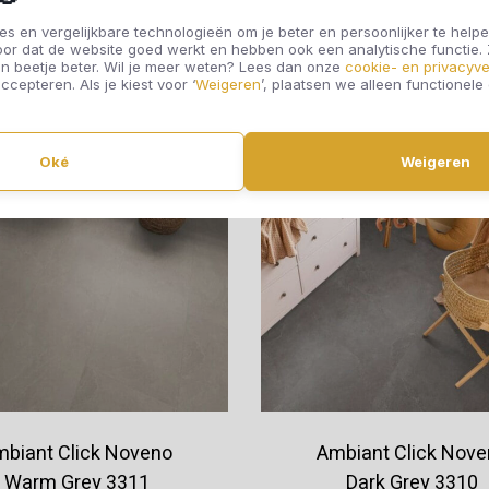
s en vergelijkbare technologieën om je beter en persoonlijker te helpe
oor dat de website goed werkt en hebben ook een analytische functie
Offerte aanvragen
Offerte aanvragen
n beetje beter. Wil je meer weten? Lees dan onze
cookie- en privacyve
ccepteren. Als je kiest voor ‘
Weigeren
’, plaatsen we alleen functionele
Oké
Weigeren
biant Click Noveno
Ambiant Click Nov
Warm Grey 3311
Dark Grey 3310