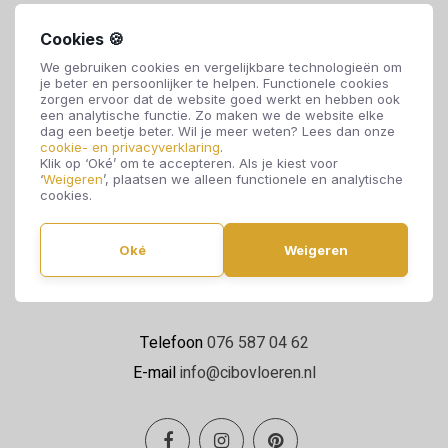
Cookies 🍪
We gebruiken cookies en vergelijkbare technologieën om
je beter en persoonlijker te helpen. Functionele cookies
zorgen ervoor dat de website goed werkt en hebben ook
een analytische functie. Zo maken we de website elke
dag een beetje beter. Wil je meer weten? Lees dan onze
cookie- en privacyverklaring
.
Cibo Vloeren
Klik op ‘Oké’ om te accepteren. Als je kiest voor
‘
Weigeren
’, plaatsen we alleen functionele en analytische
Van de Reijtstraat 5
cookies.
4814 NE Breda
Oké
Weigeren
Maandag t/m zaterdag 09:00 - 17:00
Telefoon
076 587 04 62
E-mail
info@cibovloeren.nl