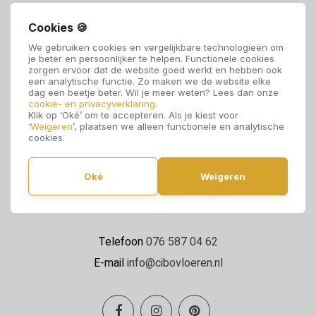
Cookies 🍪
We gebruiken cookies en vergelijkbare technologieën om
je beter en persoonlijker te helpen. Functionele cookies
zorgen ervoor dat de website goed werkt en hebben ook
een analytische functie. Zo maken we de website elke
dag een beetje beter. Wil je meer weten? Lees dan onze
cookie- en privacyverklaring
.
Cibo Vloeren
Klik op ‘Oké’ om te accepteren. Als je kiest voor
‘
Weigeren
’, plaatsen we alleen functionele en analytische
Van de Reijtstraat 5
cookies.
4814 NE Breda
Oké
Weigeren
Maandag t/m zaterdag 09:00 - 17:00
Telefoon
076 587 04 62
E-mail
info@cibovloeren.nl