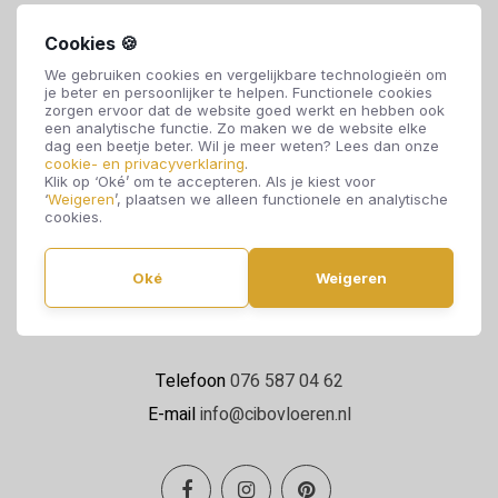
Cookies 🍪
We gebruiken cookies en vergelijkbare technologieën om
je beter en persoonlijker te helpen. Functionele cookies
zorgen ervoor dat de website goed werkt en hebben ook
een analytische functie. Zo maken we de website elke
dag een beetje beter. Wil je meer weten? Lees dan onze
cookie- en privacyverklaring
.
Cibo Vloeren
Klik op ‘Oké’ om te accepteren. Als je kiest voor
‘
Weigeren
’, plaatsen we alleen functionele en analytische
Van de Reijtstraat 5
cookies.
4814 NE Breda
Oké
Weigeren
Maandag t/m zaterdag 09:00 - 17:00
Telefoon
076 587 04 62
E-mail
info@cibovloeren.nl