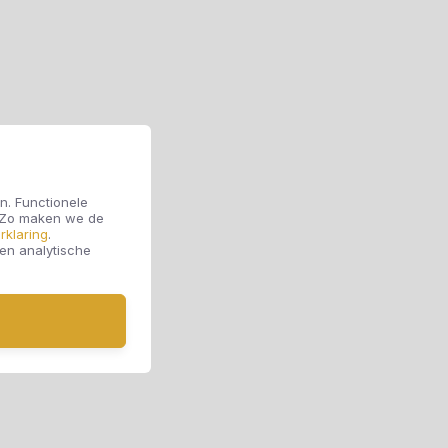
n. Functionele
. Zo maken we de
rklaring
.
 en analytische