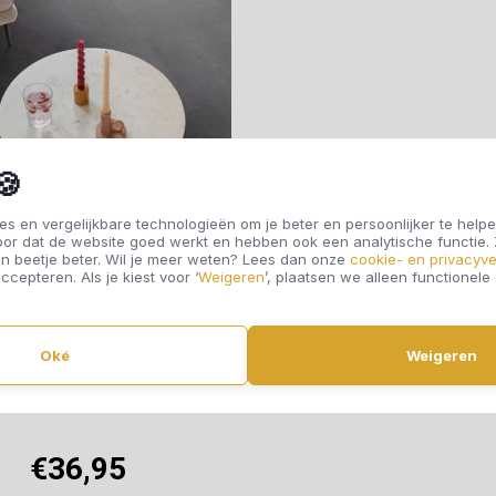
🍪
s en vergelijkbare technologieën om je beter en persoonlijker te helpe
oor dat de website goed werkt en hebben ook een analytische functie
n beetje beter. Wil je meer weten? Lees dan onze
cookie- en privacyve
ccepteren. Als je kiest voor ‘
Weigeren
’, plaatsen we alleen functionele
Ambiant Lijmstrook
Oké
Weigeren
rino Anthracite 4110
€36,95