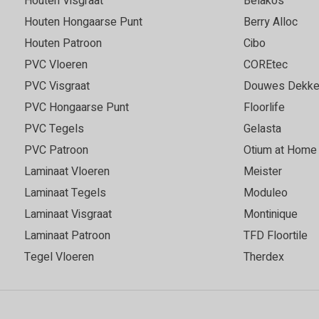
Houten Visgraat
Belakos
Houten Hongaarse Punt
Berry Alloc
Houten Patroon
Cibo
PVC Vloeren
COREtec
PVC Visgraat
Douwes Dekke
PVC Hongaarse Punt
Floorlife
PVC Tegels
Gelasta
PVC Patroon
Otium at Home
Laminaat Vloeren
Meister
Laminaat Tegels
Moduleo
Laminaat Visgraat
Montinique
Laminaat Patroon
TFD Floortile
Tegel Vloeren
Therdex