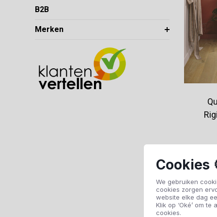
B2B
Merken
Qu
Rig
Cookies 
We gebruiken cookie
cookies zorgen erv
website elke dag ee
Klik op ‘Oké’ om te a
cookies.