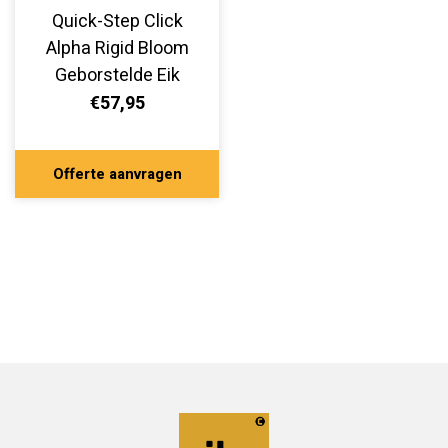
Quick-Step Click
Alpha Rigid Bloom
Geborstelde Eik
Honing
€57,95
AVMPU40318
Offerte aanvragen