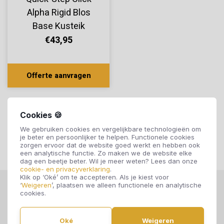
Alpha Rigid Blos
Base Kusteik
Honing
€43,95
AVSPT40320
Offerte aanvragen
Cookies 🍪
We gebruiken cookies en vergelijkbare technologieën om
je beter en persoonlijker te helpen. Functionele cookies
zorgen ervoor dat de website goed werkt en hebben ook
een analytische functie. Zo maken we de website elke
dag een beetje beter. Wil je meer weten? Lees dan onze
cookie- en privacyverklaring
.
Klik op ‘Oké’ om te accepteren. Als je kiest voor
‘
Weigeren
’, plaatsen we alleen functionele en analytische
cookies.
Oké
Weigeren