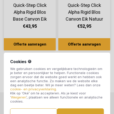
Quick-Step Click
Quick-Step Click
Alpha Rigid Blos
Alpha Rigid Blos
Base Canyon Eik
Canyon Eik Natuur
Natuur AVSPT40039
AVSPU40039
€43,95
€52,95
Offerte aanvragen
Offerte aanvragen
Cookies 🍪
We gebruiken cookies en vergelijkbare technologieën om
je beter en persoonlijker te helpen. Functionele cookies
zorgen ervoor dat de website goed werkt en hebben ook
een analytische functie. Zo maken we de website elke
dag een beetje beter. Wil je meer weten? Lees dan onze
cookie- en privacyverklaring
.
Klik op ‘Oké’ om te accepteren. Als je kiest voor
‘
Weigeren
’, plaatsen we alleen functionele en analytische
cookies.