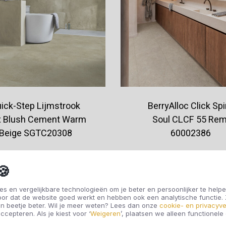
ick-Step Lijmstrook
BerryAlloc Click Spir
x Blush Cement Warm
Soul CLCF 55 Rem
Beige SGTC20308
60002386
€46,95
€54,95
🍪
s en vergelijkbare technologieën om je beter en persoonlijker te helpe
oor dat de website goed werkt en hebben ook een analytische functie
Offerte aanvragen
Offerte aanvragen
n beetje beter. Wil je meer weten? Lees dan onze
cookie- en privacyve
ccepteren. Als je kiest voor ‘
Weigeren
’, plaatsen we alleen functionele