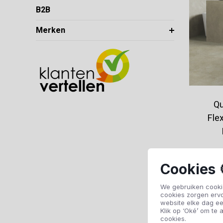
B2B
Merken
Qu
Fle
Cookies 
We gebruiken cookie
cookies zorgen erv
website elke dag ee
Klik op ‘Oké’ om te a
cookies.