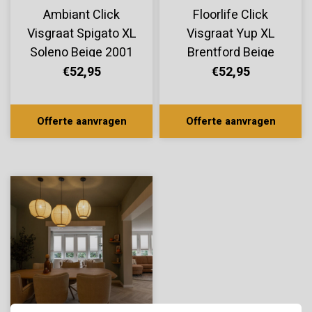
Ambiant Click
Floorlife Click
Visgraat Spigato XL
Visgraat Yup XL
Soleno Beige 2001
Brentford Beige
2001
€52,95
€52,95
Offerte aanvragen
Offerte aanvragen