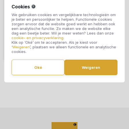
Cookies 🍪
Quick-Step Click
We gebruiken cookies en vergelijkbare technologieën om
Visgraat Alpha Rigid
je beter en persoonlijker te helpen. Functionele cookies
Ciro Botanisch
zorgen ervoor dat de website goed werkt en hebben ook
een analytische functie. Zo maken we de website elke
Beige AVHBU40362
€59,95
dag een beetje beter. Wil je meer weten? Lees dan onze
cookie- en privacyverklaring
.
Klik op ‘Oké’ om te accepteren. Als je kiest voor
‘
Weigeren
’, plaatsen we alleen functionele en analytische
cookies.
Offerte aanvragen
Oké
Weigeren