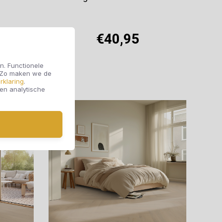
€40,95
n. Functionele
. Zo maken we de
Offerte aanvragen
rklaring
.
 en analytische