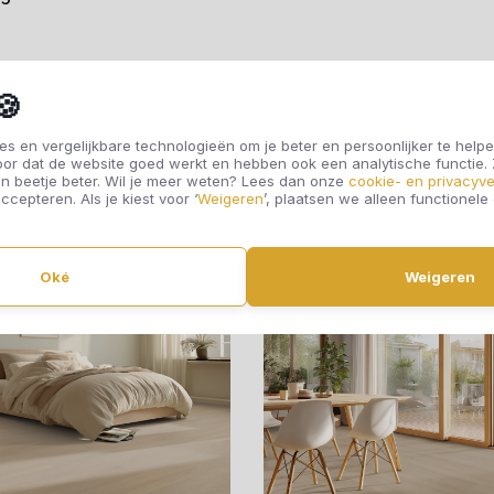
€40,95
€40,95
🍪
s en vergelijkbare technologieën om je beter en persoonlijker te helpe
oor dat de website goed werkt en hebben ook een analytische functie
Offerte aanvragen
Offerte aanvragen
n beetje beter. Wil je meer weten? Lees dan onze
cookie- en privacyve
ccepteren. Als je kiest voor ‘
Weigeren
’, plaatsen we alleen functionele
Oké
Weigeren