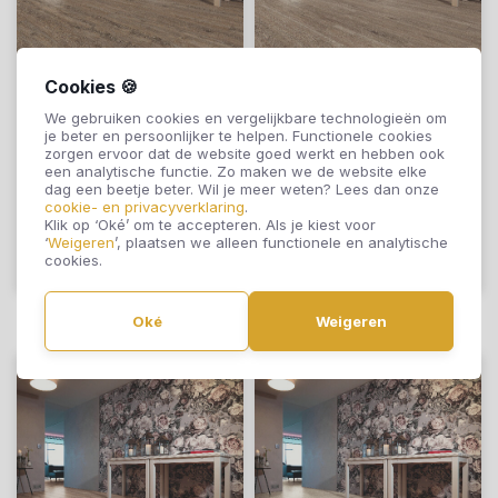
Cookies 🍪
TreeFloor Click Enia
TreeFloor Click Enia
We gebruiken cookies en vergelijkbare technologieën om
Andoria Oak Olive
Andoria Oak Country
je beter en persoonlijker te helpen. Functionele cookies
AND34150-240
AND34150-220
zorgen ervoor dat de website goed werkt en hebben ook
een analytische functie. Zo maken we de website elke
€46,50
€46,50
dag een beetje beter. Wil je meer weten? Lees dan onze
cookie- en privacyverklaring
.
Klik op ‘Oké’ om te accepteren. Als je kiest voor
‘
Weigeren
’, plaatsen we alleen functionele en analytische
cookies.
Offerte aanvragen
Offerte aanvragen
Oké
Weigeren