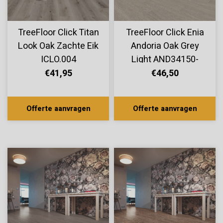
TreeFloor Click Titan
TreeFloor Click Enia
Look Oak Zachte Eik
Andoria Oak Grey
ICLO.004
Light AND34150-
300
€41,95
€46,50
Offerte aanvragen
Offerte aanvragen