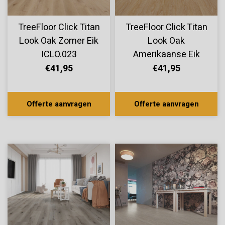
TreeFloor Click Titan
TreeFloor Click Titan
Look Oak Zomer Eik
Look Oak
ICLO.023
Amerikaanse Eik
ICLO.005
€41,95
€41,95
Offerte aanvragen
Offerte aanvragen