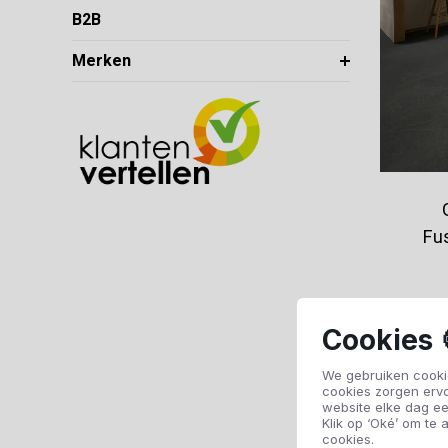
B2B
Merken
Fu
Cookies 
We gebruiken cookie
cookies zorgen erv
website elke dag ee
Klik op ‘Oké’ om te a
cookies.