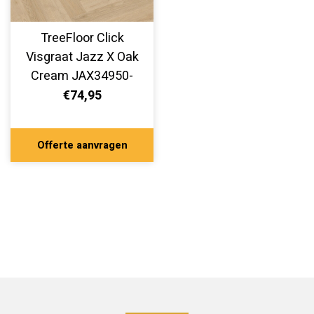
TreeFloor Click
Visgraat Jazz X Oak
Cream JAX34950-
100
€74,95
Offerte aanvragen