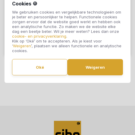
Otium at Home
Otium at Home
Cookies 🍪
Lijmstrook Tile NXT
Lijmstrook Tile NXT
We gebruiken cookies en vergelijkbare technologieën om
je beter en persoonlijker te helpen. Functionele cookies
Denali 10758
Eldor 10759
zorgen ervoor dat de website goed werkt en hebben ook
€39,95
€39,95
een analytische functie. Zo maken we de website elke
dag een beetje beter. Wil je meer weten? Lees dan onze
cookie- en privacyverklaring
.
Klik op ‘Oké’ om te accepteren. Als je kiest voor
‘
Weigeren
’, plaatsen we alleen functionele en analytische
Offerte aanvragen
Offerte aanvragen
cookies.
Oké
Weigeren