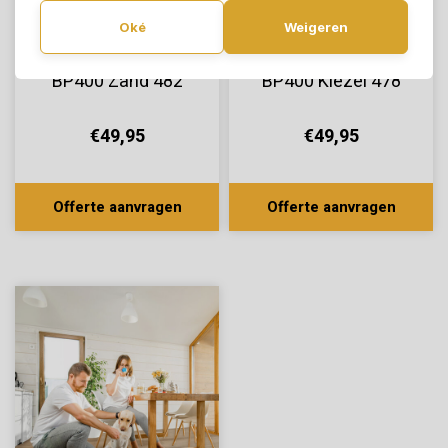
Oké
Weigeren
Bodiax Click Ivar
Bodiax Click Ivar
BP400 Zand 482
BP400 Kiezel 478
€49,95
€49,95
Offerte aanvragen
Offerte aanvragen