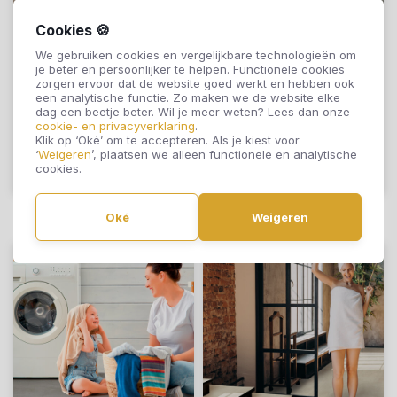
Cookies 🍪
Bodiax Lijmstrook
Bodiax Lijmstrook
We gebruiken cookies en vergelijkbare technologieën om
Stone BP365
Stone BP365 Jura
je beter en persoonlijker te helpen. Functionele cookies
Morvan 624
623
zorgen ervoor dat de website goed werkt en hebben ook
een analytische functie. Zo maken we de website elke
€36,95
€36,95
dag een beetje beter. Wil je meer weten? Lees dan onze
cookie- en privacyverklaring
.
Klik op ‘Oké’ om te accepteren. Als je kiest voor
‘
Weigeren
’, plaatsen we alleen functionele en analytische
cookies.
Offerte aanvragen
Offerte aanvragen
Oké
Weigeren