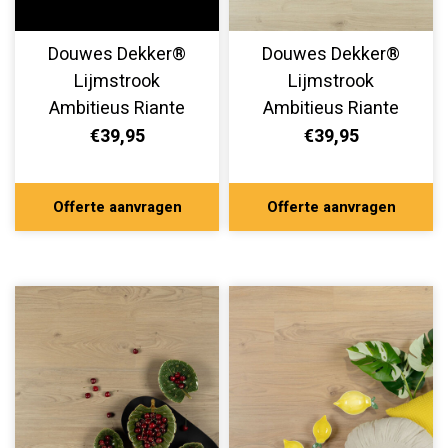
Douwes Dekker®
Douwes Dekker®
Lijmstrook
Lijmstrook
Ambitieus Riante
Ambitieus Riante
Plank Ultra Mat
Plank Cheesecake
€39,95
€39,95
Gemberkoek 10516
07804
Offerte aanvragen
Offerte aanvragen