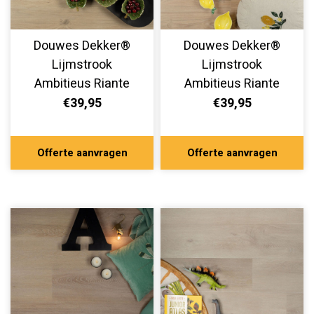
Douwes Dekker®
Douwes Dekker®
Lijmstrook
Lijmstrook
Ambitieus Riante
Ambitieus Riante
Plank Panna Cotta
Plank Creme Brulee
€39,95
€39,95
07803
07801
Offerte aanvragen
Offerte aanvragen