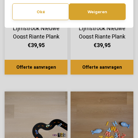
Oké
Weigeren
Douwes Dekker®
Douwes Dekker®
Lijmstrook Nieuwe
Lijmstrook Nieuwe
Oogst Riante Plank
Oogst Riante Plank
Abrikoos 10802
Aardbei 10800
€39,95
€39,95
Offerte aanvragen
Offerte aanvragen