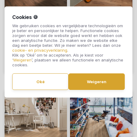
Cookies 🍪
Meister LL 150 S
Meister LL 150 S Eik
We gebruiken cookies en vergelijkbare technologieën om
Notelaat Amore
Rustiek Cognac
je beter en persoonlijker te helpen. Functionele cookies
06389
06256
zorgen ervoor dat de website goed werkt en hebben ook
een analytische functie. Zo maken we de website elke
€39,95
€39,95
dag een beetje beter. Wil je meer weten? Lees dan onze
cookie- en privacyverklaring
.
Klik op ‘Oké’ om te accepteren. Als je kiest voor
‘
Weigeren
’, plaatsen we alleen functionele en analytische
cookies.
Offerte aanvragen
Offerte aanvragen
Oké
Weigeren