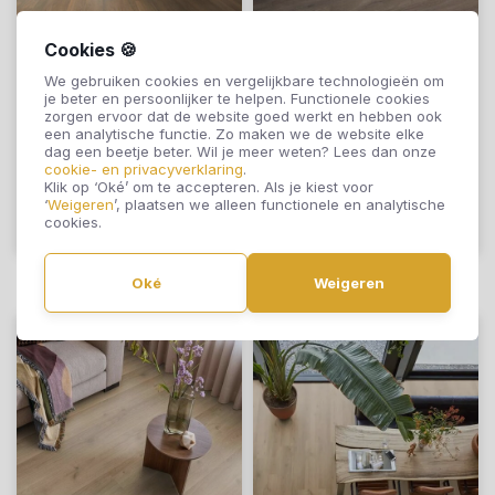
Cookies 🍪
Floorlife East Village
Ambiant Aachen
We gebruiken cookies en vergelijkbare technologieën om
Bruin Eiken 8109
Donkerbruin Eiken
je beter en persoonlijker te helpen. Functionele cookies
0024
zorgen ervoor dat de website goed werkt en hebben ook
een analytische functie. Zo maken we de website elke
€23,95
€26,95
dag een beetje beter. Wil je meer weten? Lees dan onze
cookie- en privacyverklaring
.
Klik op ‘Oké’ om te accepteren. Als je kiest voor
‘
Weigeren
’, plaatsen we alleen functionele en analytische
cookies.
Offerte aanvragen
Offerte aanvragen
Oké
Weigeren