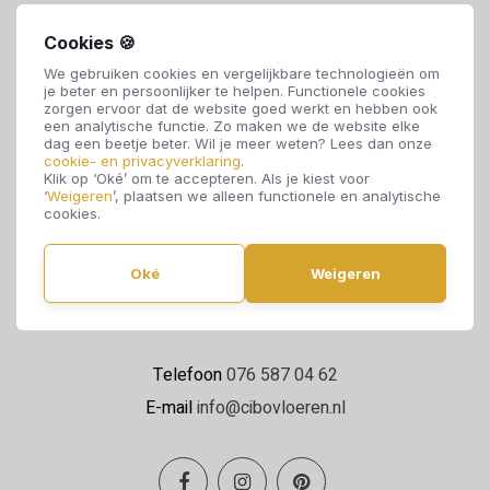
Cookies 🍪
We gebruiken cookies en vergelijkbare technologieën om
je beter en persoonlijker te helpen. Functionele cookies
zorgen ervoor dat de website goed werkt en hebben ook
een analytische functie. Zo maken we de website elke
dag een beetje beter. Wil je meer weten? Lees dan onze
cookie- en privacyverklaring
.
Cibo Vloeren
Klik op ‘Oké’ om te accepteren. Als je kiest voor
‘
Weigeren
’, plaatsen we alleen functionele en analytische
Van de Reijtstraat 5
cookies.
4814 NE Breda
Oké
Weigeren
Maandag t/m zaterdag 09:00 - 17:00
Telefoon
076 587 04 62
E-mail
info@cibovloeren.nl