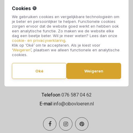
Cookies 🍪
We gebruiken cookies en vergelijkbare technologieën om
je beter en persoonlijker te helpen. Functionele cookies
zorgen ervoor dat de website goed werkt en hebben ook
een analytische functie. Zo maken we de website elke
dag een beetje beter. Wil je meer weten? Lees dan onze
cookie- en privacyverklaring
.
Cibo Vloeren
Klik op ‘Oké’ om te accepteren. Als je kiest voor
Van de Reijtstraat 5
‘
Weigeren
’, plaatsen we alleen functionele en analytische
cookies.
4814 NE Breda
Oké
Weigeren
Maandag t/m zaterdag 09:00 - 17:00
Telefoon
076 587 04 62
E-mail
info@cibovloeren.nl