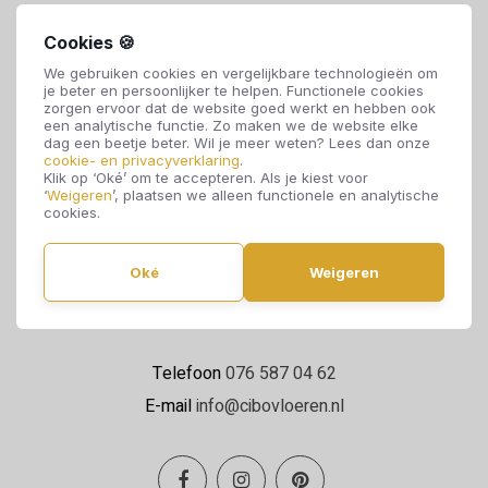
Cookies 🍪
We gebruiken cookies en vergelijkbare technologieën om
je beter en persoonlijker te helpen. Functionele cookies
zorgen ervoor dat de website goed werkt en hebben ook
een analytische functie. Zo maken we de website elke
dag een beetje beter. Wil je meer weten? Lees dan onze
cookie- en privacyverklaring
.
Cibo Vloeren
Klik op ‘Oké’ om te accepteren. Als je kiest voor
‘
Weigeren
’, plaatsen we alleen functionele en analytische
Van de Reijtstraat 5
cookies.
4814 NE Breda
Oké
Weigeren
Maandag t/m zaterdag 09:00 - 17:00
Telefoon
076 587 04 62
E-mail
info@cibovloeren.nl