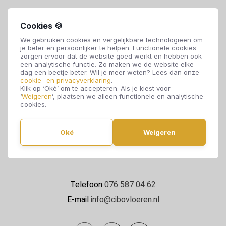
Cookies 🍪
We gebruiken cookies en vergelijkbare technologieën om
je beter en persoonlijker te helpen. Functionele cookies
zorgen ervoor dat de website goed werkt en hebben ook
een analytische functie. Zo maken we de website elke
dag een beetje beter. Wil je meer weten? Lees dan onze
cookie- en privacyverklaring
.
Klik op ‘Oké’ om te accepteren. Als je kiest voor
Cibo Vloeren
‘
Weigeren
’, plaatsen we alleen functionele en analytische
cookies.
Van de Reijtstraat 5
4814 NE Breda
Oké
Weigeren
Maandag t/m zaterdag 09:00 - 17:00
Telefoon
076 587 04 62
E-mail
info@cibovloeren.nl