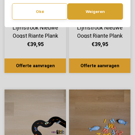
Oké
Weigeren
Douwes Dekker®
Douwes Dekker®
Lijmstrook Nieuwe
Lijmstrook Nieuwe
Oogst Riante Plank
Oogst Riante Plank
Abrikoos 10802
Aardbei 10800
€39,95
€39,95
Offerte aanvragen
Offerte aanvragen