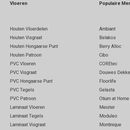
Vloeren
Populaire Me
Houten Vloerdelen
Ambiant
Houten Visgraat
Belakos
Houten Hongaarse Punt
Berry Alloc
Houten Patroon
Cibo
PVC Vloeren
COREtec
PVC Visgraat
Douwes Dekke
PVC Hongaarse Punt
Floorlife
PVC Tegels
Gelasta
PVC Patroon
Otium at Home
Laminaat Vloeren
Meister
Laminaat Tegels
Moduleo
Laminaat Visgraat
Montinique