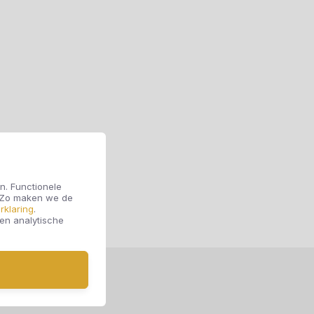
n. Functionele
. Zo maken we de
rklaring
.
 en analytische