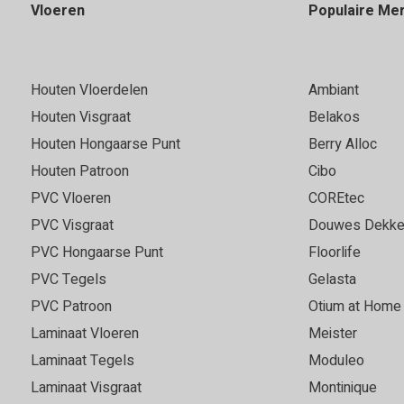
Vloeren
Populaire Me
Houten Vloerdelen
Ambiant
Houten Visgraat
Belakos
Houten Hongaarse Punt
Berry Alloc
Houten Patroon
Cibo
PVC Vloeren
COREtec
PVC Visgraat
Douwes Dekke
PVC Hongaarse Punt
Floorlife
PVC Tegels
Gelasta
PVC Patroon
Otium at Home
Laminaat Vloeren
Meister
Laminaat Tegels
Moduleo
Laminaat Visgraat
Montinique