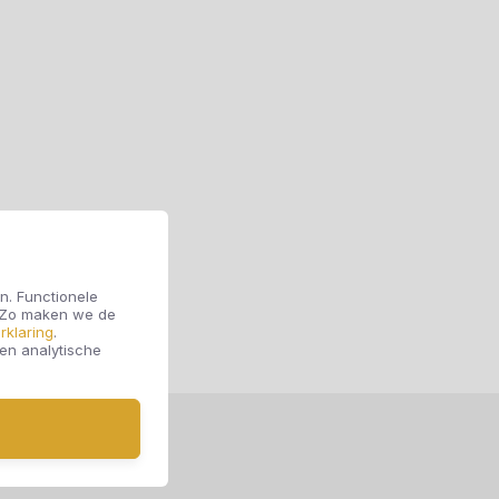
n. Functionele
. Zo maken we de
rklaring
.
 en analytische