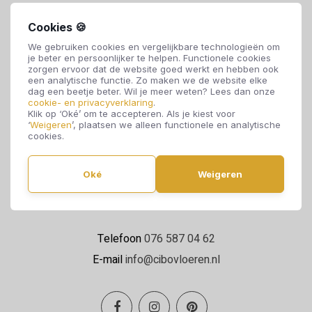
Cookies 🍪
We gebruiken cookies en vergelijkbare technologieën om
je beter en persoonlijker te helpen. Functionele cookies
zorgen ervoor dat de website goed werkt en hebben ook
een analytische functie. Zo maken we de website elke
dag een beetje beter. Wil je meer weten? Lees dan onze
cookie- en privacyverklaring
.
Cibo Vloeren
Klik op ‘Oké’ om te accepteren. Als je kiest voor
‘
Weigeren
’, plaatsen we alleen functionele en analytische
Van de Reijtstraat 5
cookies.
4814 NE Breda
Oké
Weigeren
Maandag t/m zaterdag 09:00 - 17:00
Telefoon
076 587 04 62
E-mail
info@cibovloeren.nl