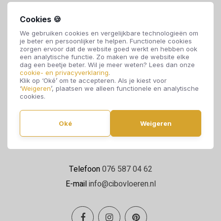
Cookies 🍪
We gebruiken cookies en vergelijkbare technologieën om
je beter en persoonlijker te helpen. Functionele cookies
zorgen ervoor dat de website goed werkt en hebben ook
een analytische functie. Zo maken we de website elke
dag een beetje beter. Wil je meer weten? Lees dan onze
cookie- en privacyverklaring
.
Cibo Vloeren
Klik op ‘Oké’ om te accepteren. Als je kiest voor
‘
Weigeren
’, plaatsen we alleen functionele en analytische
Van de Reijtstraat 5
cookies.
4814 NE Breda
Oké
Weigeren
Maandag t/m zaterdag 09:00 - 17:00
Telefoon
076 587 04 62
E-mail
info@cibovloeren.nl