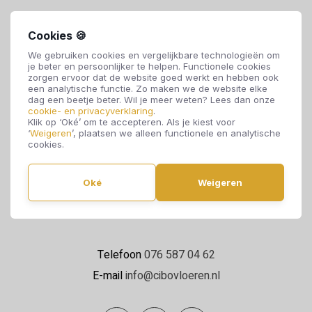
Cookies 🍪
We gebruiken cookies en vergelijkbare technologieën om
je beter en persoonlijker te helpen. Functionele cookies
zorgen ervoor dat de website goed werkt en hebben ook
een analytische functie. Zo maken we de website elke
dag een beetje beter. Wil je meer weten? Lees dan onze
cookie- en privacyverklaring
.
Klik op ‘Oké’ om te accepteren. Als je kiest voor
Cibo Vloeren
‘
Weigeren
’, plaatsen we alleen functionele en analytische
cookies.
Van de Reijtstraat 5
4814 NE Breda
Oké
Weigeren
Maandag t/m zaterdag 09:00 - 17:00
Telefoon
076 587 04 62
E-mail
info@cibovloeren.nl