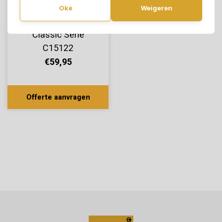
Oké
Weigeren
Therdex Click
Classic Serie
C15122
€59,95
Offerte aanvragen