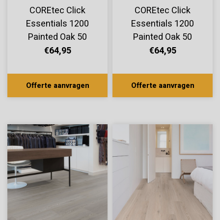
COREtec Click
COREtec Click
Essentials 1200
Essentials 1200
Painted Oak 50
Painted Oak 50
LVPE 1302
LVPE 1399
€64,95
€64,95
Offerte aanvragen
Offerte aanvragen