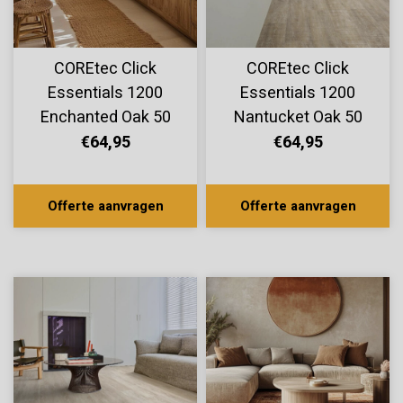
COREtec Click
COREtec Click
Essentials 1200
Essentials 1200
Enchanted Oak 50
Nantucket Oak 50
LVPE 751
LVP 211
€64,95
€64,95
Offerte aanvragen
Offerte aanvragen