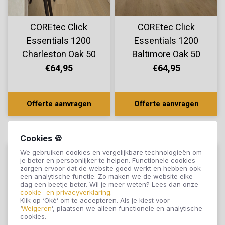
COREtec Click
COREtec Click
Essentials 1200
Essentials 1200
Charleston Oak 50
Baltimore Oak 50
LVP 1153
LVP 1254
€64,95
€64,95
Offerte aanvragen
Offerte aanvragen
Cookies 🍪
We gebruiken cookies en vergelijkbare technologieën om
je beter en persoonlijker te helpen. Functionele cookies
zorgen ervoor dat de website goed werkt en hebben ook
een analytische functie. Zo maken we de website elke
dag een beetje beter. Wil je meer weten? Lees dan onze
cookie- en privacyverklaring
.
Klik op ‘Oké’ om te accepteren. Als je kiest voor
‘
Weigeren
’, plaatsen we alleen functionele en analytische
cookies.