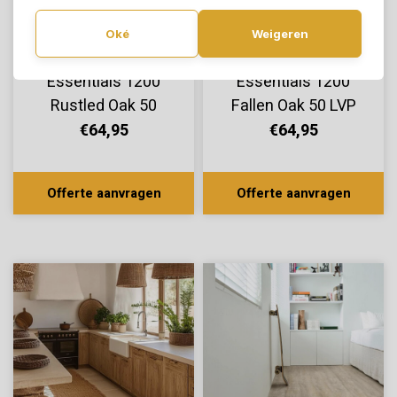
Oké
Weigeren
COREtec Click
COREtec Click
Essentials 1200
Essentials 1200
Rustled Oak 50
Fallen Oak 50 LVP
LVPE 750
752
€64,95
€64,95
Offerte aanvragen
Offerte aanvragen