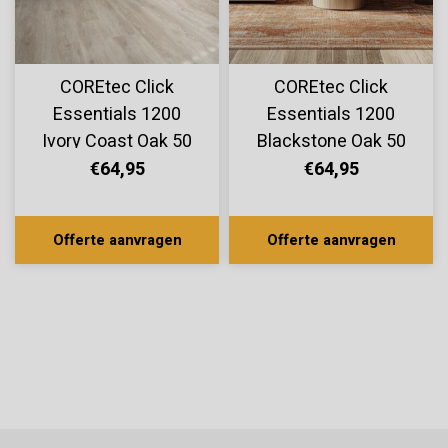
COREtec Click
COREtec Click
Essentials 1200
Essentials 1200
Ivory Coast Oak 50
Blackstone Oak 50
LVP 705
LVP 707
€64,95
€64,95
Offerte aanvragen
Offerte aanvragen