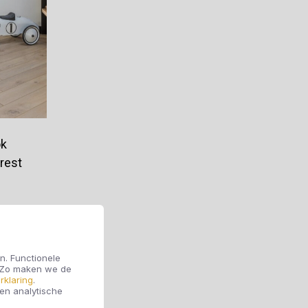
ok
orest
n. Functionele
. Zo maken we de
rklaring
.
 en analytische