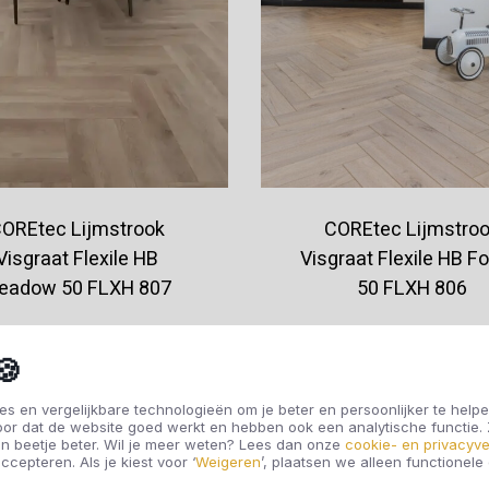
OREtec Lijmstrook
COREtec Lijmstro
Visgraat Flexile HB
Visgraat Flexile HB F
eadow 50 FLXH 807
50 FLXH 806
€44,95
€44,95
🍪
s en vergelijkbare technologieën om je beter en persoonlijker te helpe
oor dat de website goed werkt en hebben ook een analytische functie
Offerte aanvragen
Offerte aanvragen
n beetje beter. Wil je meer weten? Lees dan onze
cookie- en privacyve
ccepteren. Als je kiest voor ‘
Weigeren
’, plaatsen we alleen functionele