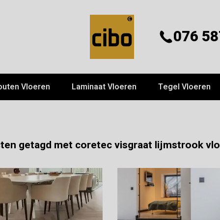
076 58
outen Vloeren
Laminaat Vloeren
Tegel Vloeren
en getagd met coretec visgraat lijmstrook vloe