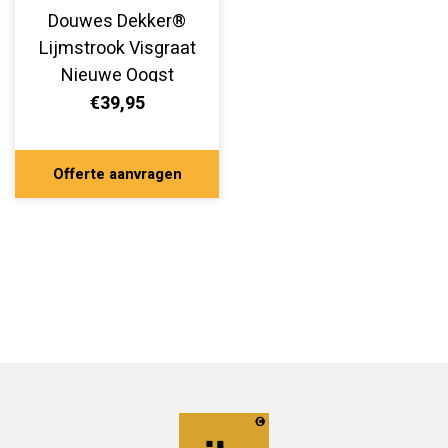
Douwes Dekker®
Lijmstrook Visgraat
Nieuwe Oogst
Abrikoos 10803
€39,95
Offerte aanvragen