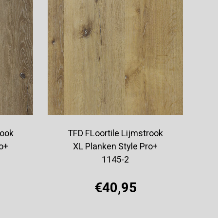
rook
TFD FLoortile Lijmstrook
ro+
XL Planken Style Pro+
1145-2
€40,95