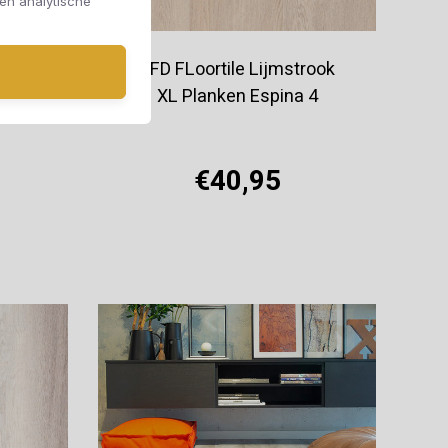
 en analytische
rook
TFD FLoortile Lijmstrook
 6
XL Planken Espina 4
€40,95
Offerte aanvragen