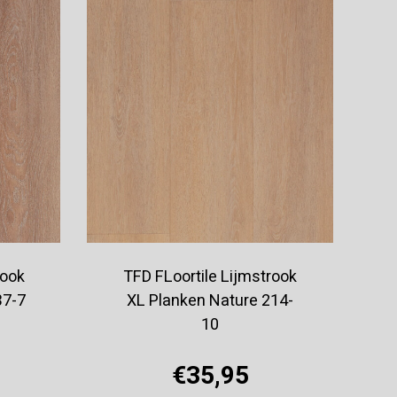
rook
TFD FLoortile Lijmstrook
37-7
XL Planken Nature 214-
10
€35,95