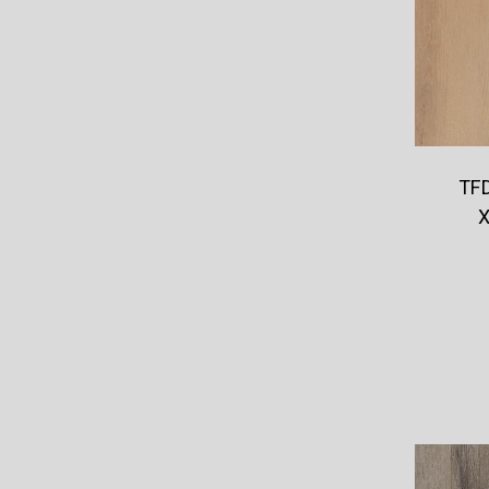
TFD
X