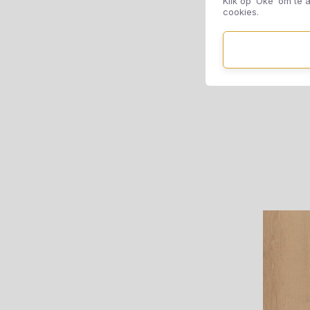
Klik op ‘Oké’ om te a
cookies.
TFD
X