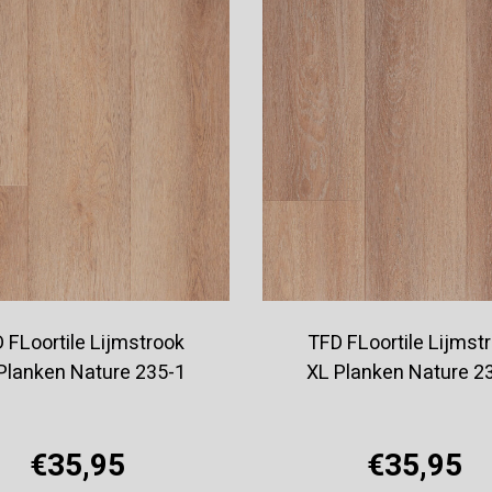
 FLoortile Lijmstrook
TFD FLoortile Lijmst
Planken Nature 235-1
XL Planken Nature 2
€35,95
€35,95