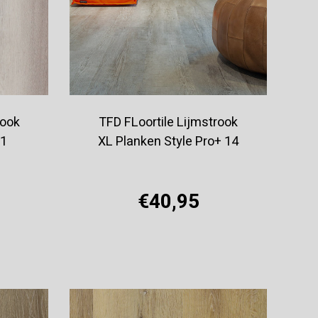
rook
TFD FLoortile Lijmstrook
 1
XL Planken Style Pro+ 14
€40,95
Offerte aanvragen