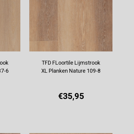
rook
TFD FLoortile Lijmstrook
37-6
XL Planken Nature 109-8
€35,95
Offerte aanvragen