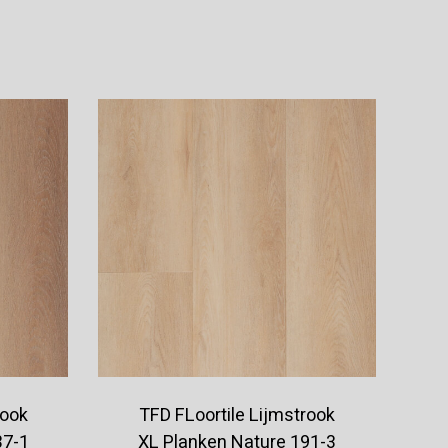
Offerte aanvragen
rook
TFD FLoortile Lijmstrook
37-1
XL Planken Nature 191-3