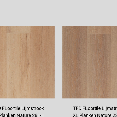
Offerte aanvragen
Offerte aanvragen
 FLoortile Lijmstrook
TFD FLoortile Lijmst
Planken Nature 281-1
XL Planken Nature 2