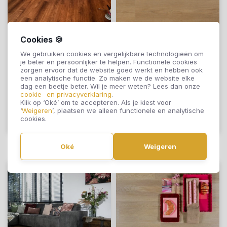
Cookies 🍪
Otium at Home
Otium at Home
We gebruiken cookies en vergelijkbare technologieën om
Lijmstrook Plank
Lijmstrook Plank
je beter en persoonlijker te helpen. Functionele cookies
Dawn 95088
Hammam 95092
zorgen ervoor dat de website goed werkt en hebben ook
een analytische functie. Zo maken we de website elke
€34,95
€34,95
dag een beetje beter. Wil je meer weten? Lees dan onze
cookie- en privacyverklaring
.
Klik op ‘Oké’ om te accepteren. Als je kiest voor
‘
Weigeren
’, plaatsen we alleen functionele en analytische
cookies.
Offerte aanvragen
Offerte aanvragen
Oké
Weigeren