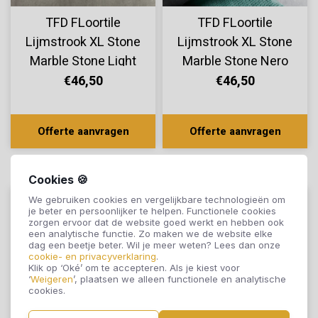
TFD FLoortile
TFD FLoortile
Lijmstrook XL Stone
Lijmstrook XL Stone
Marble Stone Light
Marble Stone Nero
Grey
€46,50
€46,50
Offerte aanvragen
Offerte aanvragen
Cookies 🍪
We gebruiken cookies en vergelijkbare technologieën om
je beter en persoonlijker te helpen. Functionele cookies
zorgen ervoor dat de website goed werkt en hebben ook
een analytische functie. Zo maken we de website elke
dag een beetje beter. Wil je meer weten? Lees dan onze
cookie- en privacyverklaring
.
Klik op ‘Oké’ om te accepteren. Als je kiest voor
‘
Weigeren
’, plaatsen we alleen functionele en analytische
cookies.