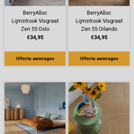
BerryAlloc
BerryAlloc
Lijmstrook Visgraat
Lijmstrook Visgraat
Zen 55 Oslo
Zen 55 Orlando
60002265
60002264
€34,95
€34,95
Offerte aanvragen
Offerte aanvragen