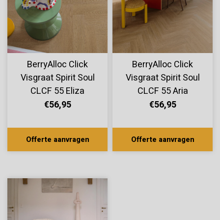
BerryAlloc Click
BerryAlloc Click
Visgraat Spirit Soul
Visgraat Spirit Soul
CLCF 55 Eliza
CLCF 55 Aria
60002407
60002406
€56,95
€56,95
Offerte aanvragen
Offerte aanvragen