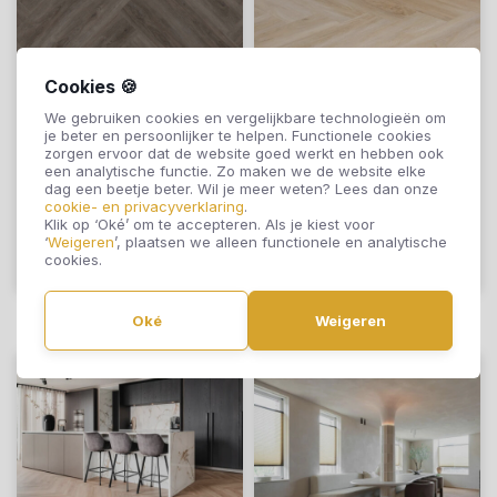
Cookies 🍪
Therdex Lijmstrook
Therdex Lijmstrook
We gebruiken cookies en vergelijkbare technologieën om
Visgraat Rustique
Visgraat Rustique
je beter en persoonlijker te helpen. Functionele cookies
Serie 7575
Serie 7574
zorgen ervoor dat de website goed werkt en hebben ook
een analytische functie. Zo maken we de website elke
€49,95
€49,95
dag een beetje beter. Wil je meer weten? Lees dan onze
cookie- en privacyverklaring
.
Klik op ‘Oké’ om te accepteren. Als je kiest voor
‘
Weigeren
’, plaatsen we alleen functionele en analytische
cookies.
Offerte aanvragen
Offerte aanvragen
Oké
Weigeren