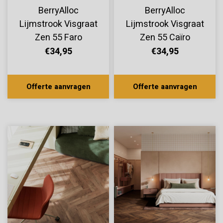
BerryAlloc
BerryAlloc
Lijmstrook Visgraat
Lijmstrook Visgraat
Zen 55 Faro
Zen 55 Caïro
60002269
60002268
€34,95
€34,95
Offerte aanvragen
Offerte aanvragen