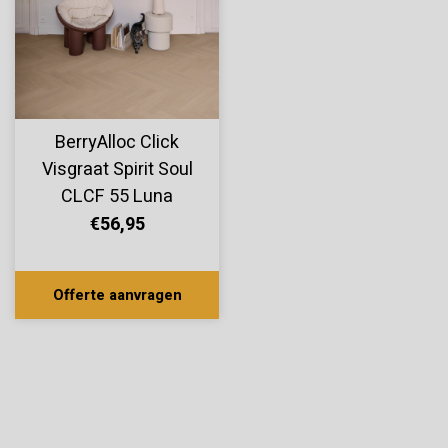
BerryAlloc Click
Visgraat Spirit Soul
CLCF 55 Luna
60002405
€56,95
Offerte aanvragen