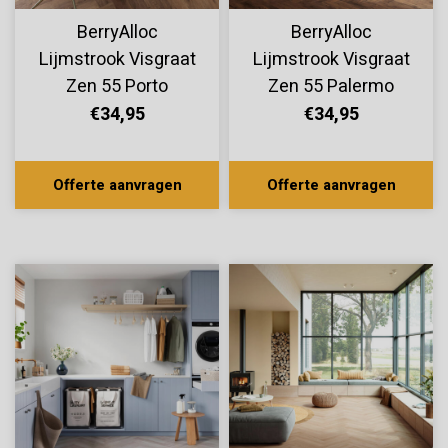
BerryAlloc
BerryAlloc
Lijmstrook Visgraat
Lijmstrook Visgraat
Zen 55 Porto
Zen 55 Palermo
60002267
60002266
€34,95
€34,95
Offerte aanvragen
Offerte aanvragen