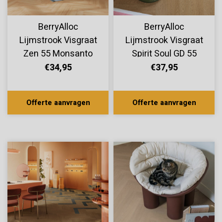
BerryAlloc
BerryAlloc
Lijmstrook Visgraat
Lijmstrook Visgraat
Zen 55 Monsanto
Spirit Soul GD 55
60002263
Eliza 60002411
€34,95
€37,95
Offerte aanvragen
Offerte aanvragen