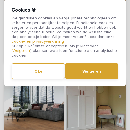
Cookies 🍪
Otium at Home
Otium at Home
We gebruiken cookies en vergelijkbare technologieën om
Ritual Blanc 04594
Ritual Creme 04589
je beter en persoonlijker te helpen. Functionele cookies
zorgen ervoor dat de website goed werkt en hebben ook
een analytische functie. Zo maken we de website elke
€25,95
€25,95
dag een beetje beter. Wil je meer weten? Lees dan onze
cookie- en privacyverklaring
.
Klik op ‘Oké’ om te accepteren. Als je kiest voor
‘
Weigeren
’, plaatsen we alleen functionele en analytische
cookies.
Offerte aanvragen
Offerte aanvragen
Oké
Weigeren